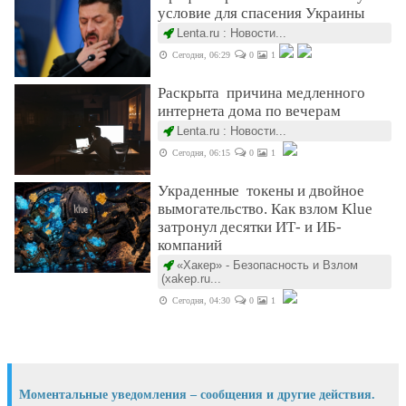
условие для спасения Украины
Lenta.ru : Новости...
Сегодня, 06:29
0
1
Раскрыта причина медленного
интернета дома по вечерам
Lenta.ru : Новости...
Сегодня, 06:15
0
1
Украденные токены и двойное
вымогательство. Как взлом Klue
затронул десятки ИТ- и ИБ-
компаний
«Хакер» - Безопасность и Взлом
(xakep.ru...
Сегодня, 04:30
0
1
Моментальные уведомления – сообщения и другие действия.