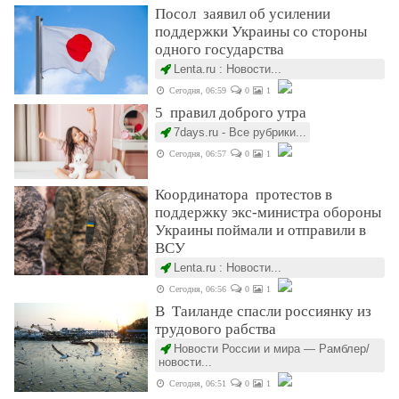
Посол заявил об усилении
поддержки Украины со стороны
одного государства
Lenta.ru : Новости...
Сегодня, 06:59
0
1
5 правил доброго утра
7days.ru - Все рубрики...
Сегодня, 06:57
0
1
Координатора протестов в
поддержку экс-министра обороны
Украины поймали и отправили в
ВСУ
Lenta.ru : Новости...
Сегодня, 06:56
0
1
В Таиланде спасли россиянку из
трудового рабства
Новости России и мира — Рамблер/
новости...
Сегодня, 06:51
0
1