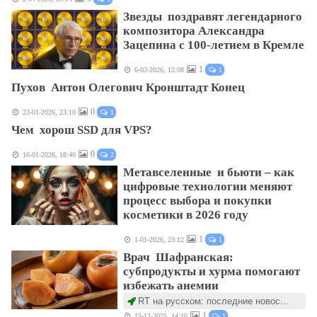
Звезды поздравят легендарного
композитора Александра
Зацепина с 100-летием в Кремле
1
6-03-2026, 12:08
1
Пухов Антон Олегович Кронштадт Конец
0
23-01-2026, 23:10
1
Чем хорош SSD для VPS?
0
16-01-2026, 18:40
2
Метавселенные и бьюти – как
цифровые технологии меняют
процесс выбора и покупки
косметики в 2026 году
1
1-01-2026, 23:12
1
Врач Шафранская:
субпродукты и хурма помогают
избежать анемии
RT на русском: последние новос...
1
15-12-2025, 14:10
1