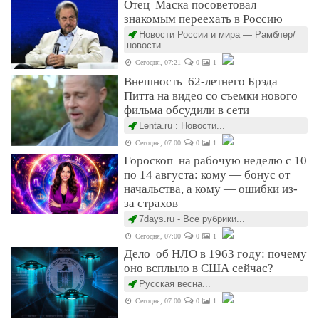
Отец Маска посоветовал
знакомым переехать в Россию
Новости России и мира — Рамблер/
новости...
Сегодня, 07:21
0
1
Внешность 62-летнего Брэда
Питта на видео со съемки нового
фильма обсудили в сети
Lenta.ru : Новости...
Сегодня, 07:00
0
1
Гороскоп на рабочую неделю с 10
по 14 августа: кому — бонус от
начальства, а кому — ошибки из-
за страхов
7days.ru - Все рубрики...
Сегодня, 07:00
0
1
Дело об НЛО в 1963 году: почему
оно всплыло в США сейчас?
Русская весна...
Сегодня, 07:00
0
1