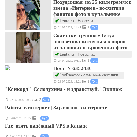
Похудевшая на 25 килограммов
звезда «Интернов» восхитила
фанатов фото в купальнике
Lenta.ru : Новости...
1
24-07-2026, 11:44
2
Солистке группы «Тату»
посоветовали сняться в порно
из-за новых откровенных фото
Lenta.ru : Новости...
1
24-07-2026, 07:15
1
Пост №6352430
JoyReactor - смешные картинки ...
1
23-07-2026, 16:21
1
"Конкорд" Солодухина - и здравствуй, "Экипаж"
2
22-05-2026, 20:23
1
Работа в интернет | Заработок в интернете
0
3-04-2026, 23:27
1
Где взять надёжный VPS в Канаде
0
2-04-2026, 23:14
1