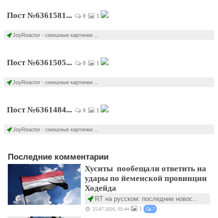
Пост №6361581...
0
1
JoyReactor - смешные картинки ...
Пост №6361505...
0
1
JoyReactor - смешные картинки ...
Пост №6361484...
0
1
JoyReactor - смешные картинки ...
Последние комментарии
Хуситы пообещали ответить на
удары по йеменской провинции
Ходейда
RT на русском: последние новос...
1
25-07-2026, 03:44
7