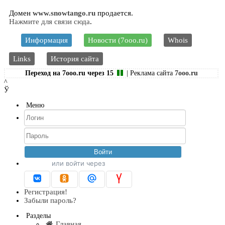
Домен
www.snowtango.ru
продается.
Нажмите для связи сюда
.
Информация
Новости (7ooo.ru)
Whois
Links
История сайта
Переход на 7ooo.ru через
14
| Реклама сайта
7ooo.ru
^
Ў
Меню
или войти через
Регистрация!
Забыли пароль?
Разделы
Главная