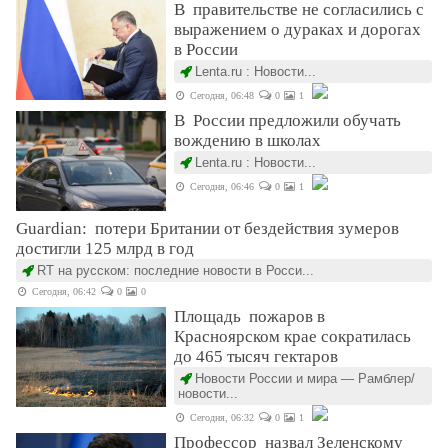
В правительстве не согласились с
выражением о дураках и дорогах
в России
Lenta.ru : Новости...
Сегодня, 06:48
0
1
В России предложили обучать
вождению в школах
Lenta.ru : Новости...
Сегодня, 06:46
0
1
Guardian: потери Британии от бездействия зумеров
достигли 125 млрд в год
RT на русском: последние новости в Росси...
Сегодня, 06:42
0
0
Площадь пожаров в
Красноярском крае сократилась
до 465 тысяч гектаров
Новости России и мира — Рамблер/
новости...
Сегодня, 06:32
0
1
Профессор назвал Зеленскому